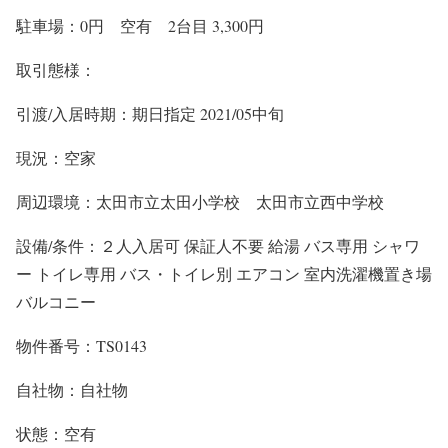
駐車場：0円 空有 2台目 3,300円
取引態様：
引渡/入居時期：期日指定 2021/05中旬
現況：空家
周辺環境：太田市立太田小学校 太田市立西中学校
設備/条件：２人入居可 保証人不要 給湯 バス専用 シャワ
ー トイレ専用 バス・トイレ別 エアコン 室内洗濯機置き場
バルコニー
物件番号：TS0143
自社物：自社物
状態：空有